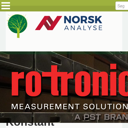
FORSIDE
FORSIDE
PRODUKTER
KUNDEHISTORIER
LØSNINGER
HOLD DIG AJOUR
SERVICE
BESTIL DINE VARER
RÅDGIVNING
BESTIL SERVICE
DOWNLOAD
JOB HOS CKE
OM CKE
KONTAKT OS
Hjem
Produkter
Rotronic
Rotronic Monitoring
System RMS
Rotronic Monitoring System (RMS)
Konstant