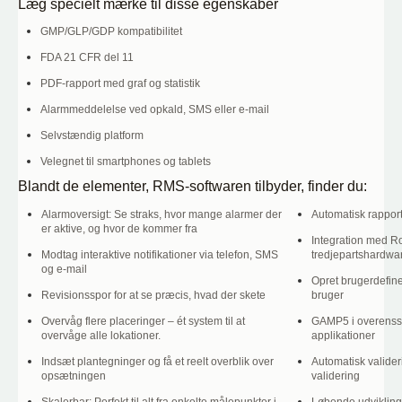
Læg specielt mærke til disse egenskaber
GMP/GLP/GDP kompatibilitet
FDA 21 CFR del 11
PDF-rapport med graf og statistik
Alarmmeddelelse ved opkald, SMS eller e-mail
Selvstændig platform
Velegnet til smartphones og tablets
Blandt de elementer, RMS-softwaren tilbyder, finder du:
Alarmoversigt: Se straks, hvor mange alarmer der
Automatisk rappor
er aktive, og hvor de kommer fra
Integration med Ro
Modtag interaktive notifikationer via telefon, SMS
tredjepartshardwar
og e-mail
Opret brugerdefin
Revisionsspor for at se præcis, hvad der skete
bruger
Overvåg flere placeringer – ét system til at
GAMP5 i overenss
overvåge alle lokationer.
applikationer
Indsæt plantegninger og få et reelt overblik over
Automatisk validerin
opsætningen
validering