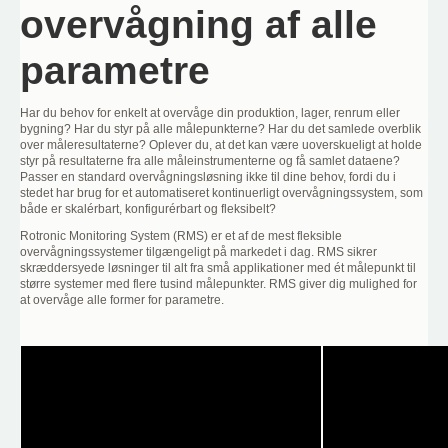
overvågning af alle
parametre
Har du behov for enkelt at overvåge din produktion, lager, renrum eller
bygning? Har du styr på alle målepunkterne? Har du det samlede overblik
over måleresultaterne? Oplever du, at det kan være uoverskueligt at holde
styr på resultaterne fra alle måleinstrumenterne og få samlet dataene?
Passer en standard overvågningsløsning ikke til dine behov, fordi du i
stedet har brug for et automatiseret kontinuerligt overvågningssystem, som
både er skalérbart, konfigurérbart og fleksibelt?
Rotronic Monitoring System (RMS) er et af de mest fleksible
overvågningssystemer tilgængeligt på markedet i dag. RMS sikrer
skræddersyede løsninger til alt fra små applikationer med ét målepunkt til
større systemer med flere tusind målepunkter. RMS giver dig mulighed for
at overvåge alle former for parametre.