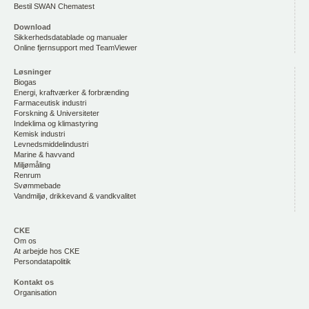
Bestil SWAN Chematest
Download
Sikkerhedsdatablade og manualer
Online fjernsupport med TeamViewer
Løsninger
Biogas
Energi, kraftværker & forbrænding
Farmaceutisk industri
Forskning & Universiteter
Indeklima og klimastyring
Kemisk industri
Levnedsmiddelindustri
Marine & havvand
Miljømåling
Renrum
Svømmebade
Vandmiljø, drikkevand & vandkvalitet
CKE
Om os
At arbejde hos CKE
Persondatapolitik
Kontakt os
Organisation