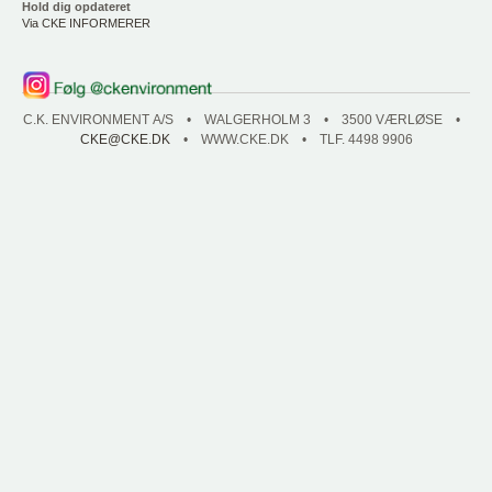
Hold dig opdateret
Via CKE INFORMERER
C.K. ENVIRONMENT A/S • WALGERHOLM 3 • 3500 VÆRLØSE •
CKE@CKE.DK
• WWW.CKE.DK • TLF. 4498 9906