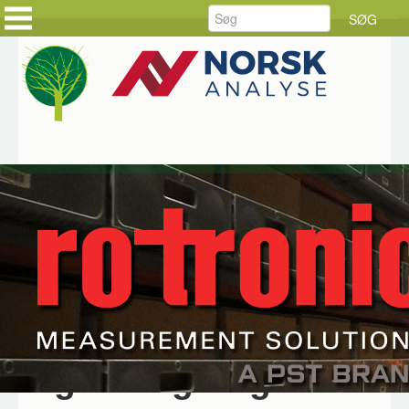
FORSIDE
FORSIDE
PRODUKTER
KUNDEHISTORIER
LØSNINGER
HOLD DIG AJOUR
SERVICE
BESTIL DINE VARER
RÅDGIVNING
BESTIL SERVICE
DOWNLOAD
JOB HOS CKE
OM CKE
KONTAKT OS
Hjem
Produkter
Rotronic
HygroClip2
Rotronic HC2A-S
Digital fugt- og