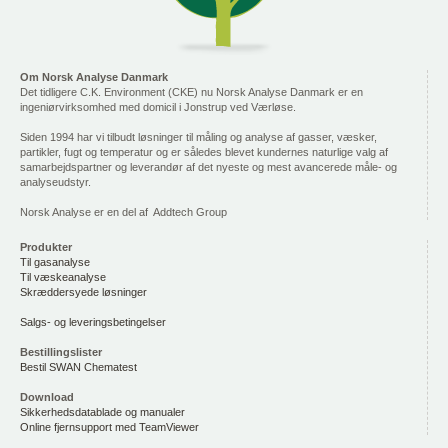
Om Norsk Analyse Danmark
Det tidligere C.K. Environment (CKE) nu Norsk Analyse Danmark er en
ingeniørvirksomhed med domicil i Jonstrup ved Værløse.
Siden 1994 har vi tilbudt løsninger til måling og analyse af gasser, væsker,
partikler, fugt og temperatur og er således blevet kundernes naturlige valg af
samarbejdspartner og leverandør af det nyeste og mest avancerede måle- og
analyseudstyr.
Norsk Analyse er en del af Addtech Group
Produkter
Til gasanalyse
Til væskeanalyse
Skræddersyede løsninger
Salgs- og leveringsbetingelser
Bestillingslister
Bestil SWAN Chematest
Download
Sikkerhedsdatablade og manualer
Online fjernsupport med TeamViewer