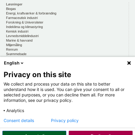
Løsninger
Biogas
Energi, kraftværker & forbrænding
Farmaceutisk industri
Forskning & Universiteter
Indeklima og klimastyring
Kemisk industri
Levnedsmiddelindustri
Marine & havvand
Miljømåling
Renrum
Svømmebade
Vandmiljø, drikkevand & vandkvalitet
English
Privacy on this site
CKE
Om os
At arbejde hos CKE
We collect and process your data on this site to better
Persondatapolitik
understand how it is used. You can give your consent to all or
selected purposes, or you can decline them all. For more
Kontakt os
information, see our privacy policy.
Organisation
Hold dig opdateret
Analytics
Via CKE INFORMERER
Consent details
Privacy policy