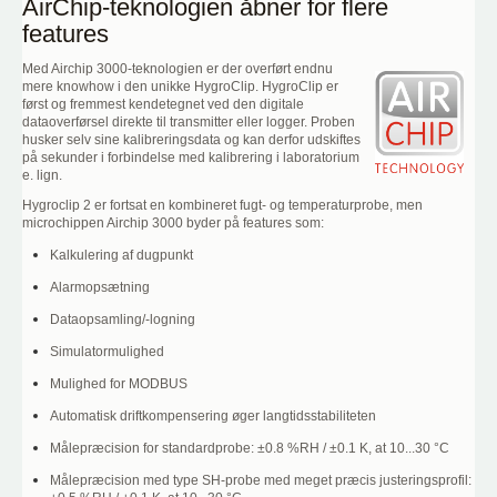
AirChip-teknologien åbner for flere
features
Med Airchip 3000-teknologien er der overført endnu
mere knowhow i den unikke HygroClip. HygroClip er
først og fremmest kendetegnet ved den digitale
dataoverførsel direkte til transmitter eller logger. Proben
husker selv sine kalibreringsdata og kan derfor udskiftes
på sekunder i forbindelse med kalibrering i laboratorium
e. lign.
Hygroclip 2 er fortsat en kombineret fugt- og temperaturprobe, men
microchippen Airchip 3000 byder på features som:
Kalkulering af dugpunkt
Alarmopsætning
Dataopsamling/-logning
Simulatormulighed
Mulighed for MODBUS
Automatisk driftkompensering øger langtidsstabiliteten
Målepræcision for standardprobe: ±0.8 %RH / ±0.1 K, at 10...30 °C
Målepræcision med type SH-probe med meget præcis justeringsprofil: