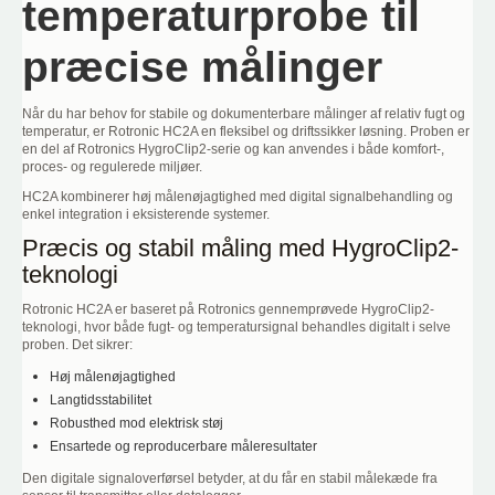
temperaturprobe til
præcise målinger
Når du har behov for stabile og dokumenterbare målinger af relativ fugt og
temperatur, er Rotronic HC2A en fleksibel og driftssikker løsning. Proben er
en del af Rotronics HygroClip2-serie og kan anvendes i både komfort-,
proces- og regulerede miljøer.
HC2A kombinerer høj målenøjagtighed med digital signalbehandling og
enkel integration i eksisterende systemer.
Præcis og stabil måling med HygroClip2-
teknologi
Rotronic HC2A er baseret på Rotronics gennemprøvede HygroClip2-
teknologi, hvor både fugt- og temperatursignal behandles digitalt i selve
proben. Det sikrer:
Høj målenøjagtighed
Langtidsstabilitet
Robusthed mod elektrisk støj
Ensartede og reproducerbare måleresultater
Den digitale signaloverførsel betyder, at du får en stabil målekæde fra