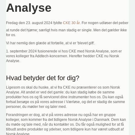
Analyse
Fredag den 23. august 2024 fyldte
CKE 30 år
. For nogen udløser det peber
at runde det hjørne; særligt hvis man stadig er single. Men det gælder ikke
for os.
Vi har nemlig den glæde at fortælle, at vi er 'blevet gift'.
1. september 2024 fusionerede vi hos CKE med Norsk Analyse, som er
vores kolleger fra Addtech-koncernen. Herefter hedder CKE nu Norsk
Analyse.
Hvad betyder det for dig?
Ligesom os skal du huske, at vi fra CKE nu præsenterer os som Norsk
Analyse. Alt andet er ved det gamle: du kan stadig købe de samme
produkter hos os og få serviceret dine instrumenter hos os. Du kan også
fortsat besøge os på vores adresse i Værløse, og det er stadig de samme
personer, du møder her og taler med.
Forandringen er dog, at vi på vores adresse nu også har en gruppe
kolleger, som kommer fra det tidligere Norsk Analyse i Danmark. Dem kan
du møde og tale med, når du kontakter os. Du får også mulighed for at få
tilbudt andre produkter og ydelser, som tidligere kun har været udbudt af
Norsk Analyse.