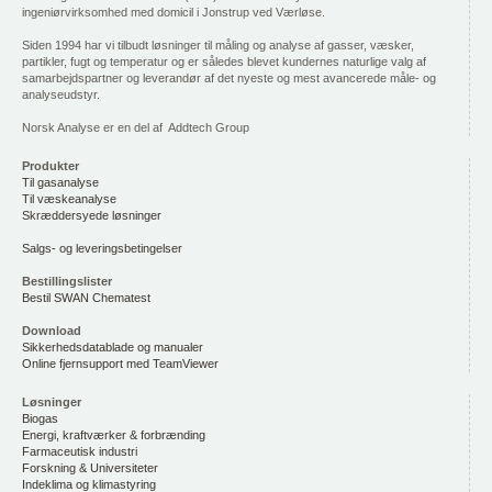
ingeniørvirksomhed med domicil i Jonstrup ved Værløse.
Siden 1994 har vi tilbudt løsninger til måling og analyse af gasser, væsker,
partikler, fugt og temperatur og er således blevet kundernes naturlige valg af
samarbejdspartner og leverandør af det nyeste og mest avancerede måle- og
analyseudstyr.
Norsk Analyse er en del af Addtech Group
Produkter
Til gasanalyse
Til væskeanalyse
Skræddersyede løsninger
Salgs- og leveringsbetingelser
Bestillingslister
Bestil SWAN Chematest
Download
Sikkerhedsdatablade og manualer
Online fjernsupport med TeamViewer
Løsninger
Biogas
Energi, kraftværker & forbrænding
Farmaceutisk industri
Forskning & Universiteter
Indeklima og klimastyring