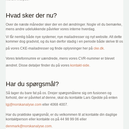
Hvad sker der nu?
Over de næste måneder sker der en del ændringer. Nogle vil du bemærke,
mens andre udelukkende påvirker vores interne hverdag.
Vi får nemlig både nye systemer, nye mailadresser og nyt website. Alt dette
kommer dog gradvist, og du kan derfor stadig i en periode både skrive til os
på vores CKE-mailadresser og finde oplysninger her på
cke.dk
.
Vores telefonnumre er uændrede, mens vores CVR-nummer er blevet
ændret. Disse detaljer finder du på vores
kontakt-side
.
Har du spørgsmål?
Så tager du bare fat på os. Drejer spørgsmålene sig om fusionen og
forhold, der er påvirket af denne, skal du kontakte Lars Gjedde på enten
lgj@norskanalyse.com
eller 4068 4007.
Har du praktiske spørgsmål, er du velkommen til at kontakte din daglige
kontaktperson eller kontakte os på 44 98 99 06 eller
denmark@norskanalyse.com
.