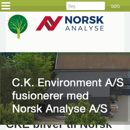
FORSIDE
FORSIDE
PRODUKTER
KUNDEHISTORIER
LØSNINGER
HOLD DIG AJOUR
SERVICE
BESTIL DINE VARER
RÅDGIVNING
BESTIL SERVICE
DOWNLOAD
JOB HOS CKE
OM CKE
KONTAKT OS
Hjem
Nyheder
2024
CKE bliver til Norsk
Analyse
Fusion
CKE bliver til Norsk