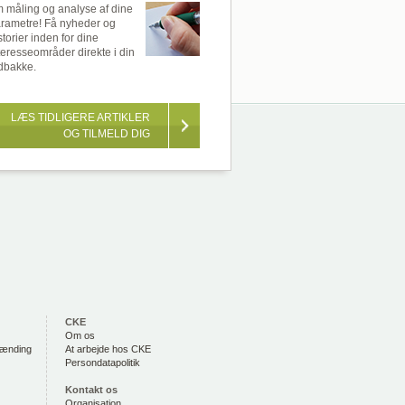
 måling og analyse af dine
rametre! Få nyheder og
storier inden for dine
teresseområder direkte i din
dbakke.
LÆS TIDLIGERE ARTIKLER
OG TILMELD DIG
CKE
Om os
rænding
At arbejde hos CKE
Persondatapolitik
Kontakt os
Organisation