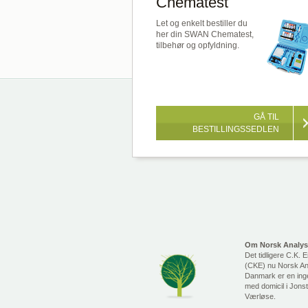
Chematest
Let og enkelt bestiller du
her din SWAN Chematest,
tilbehør og opfyldning.
GÅ TIL
BESTILLINGSSEDLEN
Om Norsk Analy
Det tidligere C.K. 
(CKE) nu Norsk A
Danmark er en ing
med domicil i Jons
Værløse.