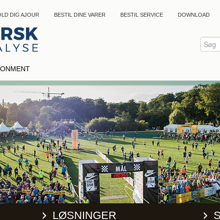
LD DIG AJOUR
BESTIL DINE VARER
BESTIL SERVICE
DOWNLOAD
IRONMENT
LØSNINGER