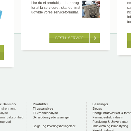
Har du et produkt, du har brug
om
for at få serviceret, skal du først
pa
udfylde vores serviceformular.
hi
in
in
BESTIL SERVICE
se Danmark
Produkter
Løsninger
Environment
Til gasanalyse
Biogas
nalyse
Til væskeanalyse
Energi, kraftværker & forb
eniørvirksomhed
Skræddersyede løsninger
Farmaceutisk industri
trup ved
Forskning & Universiteter
Salgs- og leveringsbetingelser
Indeklima og klimastyring
Kemisk industri