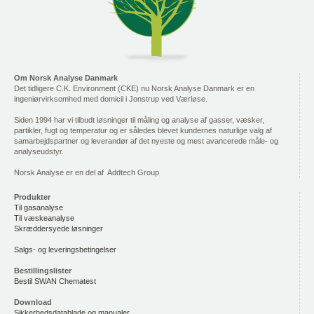
Om Norsk Analyse Danmark
Det tidligere C.K. Environment (CKE) nu Norsk Analyse Danmark er en
ingeniørvirksomhed med domicil i Jonstrup ved Værløse.
Siden 1994 har vi tilbudt løsninger til måling og analyse af gasser, væsker,
partikler, fugt og temperatur og er således blevet kundernes naturlige valg af
samarbejdspartner og leverandør af det nyeste og mest avancerede måle- og
analyseudstyr.
Norsk Analyse er en del af Addtech Group
Produkter
Til gasanalyse
Til væskeanalyse
Skræddersyede løsninger
Salgs- og leveringsbetingelser
Bestillingslister
Bestil SWAN Chematest
Download
Sikkerhedsdatablade og manualer