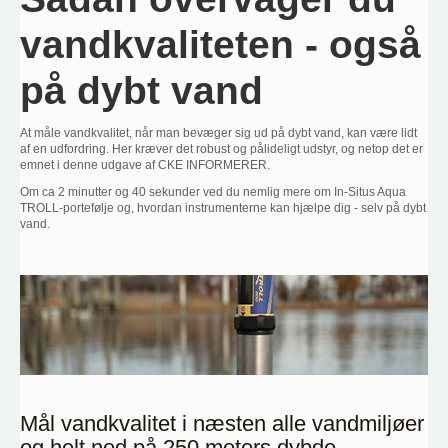
vandkvaliteten - også
på dybt vand
At måle vandkvalitet, når man bevæger sig ud på dybt vand, kan være lidt
af en udfordring. Her kræver det robust og pålideligt udstyr, og netop det er
emnet i denne udgave af CKE INFORMERER.
Om ca 2 minutter og 40 sekunder ved du nemlig mere om In-Situs Aqua
TROLL-portefølje og, hvordan instrumenterne kan hjælpe dig - selv på dybt
vand.
Mål vandkvalitet i næsten alle vandmiljøer
og helt ned på 250 meters dybde