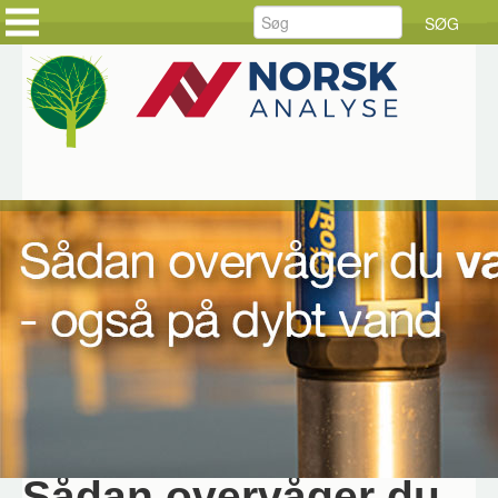
FORSIDE
FORSIDE
PRODUKTER
KUNDEHISTORIER
LØSNINGER
HOLD DIG AJOUR
SERVICE
BESTIL DINE VARER
RÅDGIVNING
BESTIL SERVICE
DOWNLOAD
JOB HOS CKE
OM CKE
KONTAKT OS
Hjem
CKE INFORMERER
2024 01 CKEI In-
Situ AT700-800
Rugged Buoy
Januar 2024
Sådan overvåger du