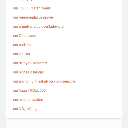
om TOC i ultrarent vand
om repræsentative prøver
om grundvand og overfladevand
om Chematest
om partikler
om væsker
om de nye Chematest
om biogasløsninger
om ammonium-, nitrat- og kloridsensorer
om Aqua TROLL 600
om magnetitfælden
om NO
-måling
X