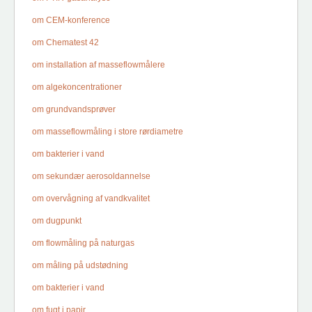
om CEM-konference
om Chematest 42
om installation af masseflowmålere
om algekoncentrationer
om grundvandsprøver
om masseflowmåling i store rørdiametre
om bakterier i vand
om sekundær aerosoldannelse
om overvågning af vandkvalitet
om dugpunkt
om flowmåling på naturgas
om måling på udstødning
om bakterier i vand
om fugt i papir