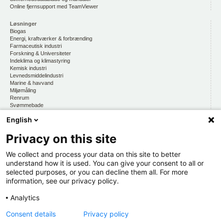
Online fjernsupport med TeamViewer
Løsninger
Biogas
Energi, kraftværker & forbrænding
Farmaceutisk industri
Forskning & Universiteter
Indeklima og klimastyring
Kemisk industri
Levnedsmiddelindustri
Marine & havvand
Miljømåling
Renrum
Svømmebade
Vandmiljø, drikkevand & vandkvalitet
English
Privacy on this site
CKE
Om os
At arbejde hos CKE
We collect and process your data on this site to better
Persondatapolitik
understand how it is used. You can give your consent to all or
selected purposes, or you can decline them all. For more
Kontakt os
information, see our privacy policy.
Organisation
Hold dig opdateret
Analytics
Via CKE INFORMERER
Consent details
Privacy policy