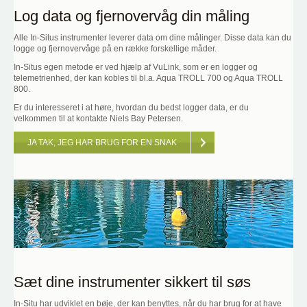
Log data og fjernovervåg din måling
Alle In-Situs instrumenter leverer data om dine målinger. Disse data kan du
logge og fjernovervåge på en række forskellige måder.
In-Situs egen metode er ved hjælp af VuLink, som er en logger og
telemetrienhed, der kan kobles til bl.a. Aqua TROLL 700 og Aqua TROLL
800.
Er du interesseret i at høre, hvordan du bedst logger data, er du
velkommen til at kontakte Niels Bay Petersen.
JA TAK, JEG HAR BRUG FOR EN SNAK
Sæt dine instrumenter sikkert til søs
In-Situ har udviklet en bøje, der kan benyttes, når du har brug for at have