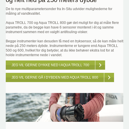
De to nye multiparametersonder fra In-Situ udvider mulighederne for
måling af vandkvalitet.
Aqua TROLL 700 og Aqua TROLL 800 gør det muligt for dig at måle flere
parametre, da de begge kan have 6 sensorer monteret i ét og samme
instrument sammen med en valgfri antifouling-visker.
Begge instrumenter kan desuden få med en tryksensor, så de kan måle helt
nede på 250 meters dybde. Instrumenterne er tungere end Aqua TROLL
500 og 600, hvilket for dig betyder, at du ikke behøver ekstra lod for at
holde instrumenterne nede i vandet.
JEG VIL GERNE DYKKE NED I AQUA TROLL 700
JEG VIL GERNE GÅ I DYBDEN MED AQUA TROLL 800