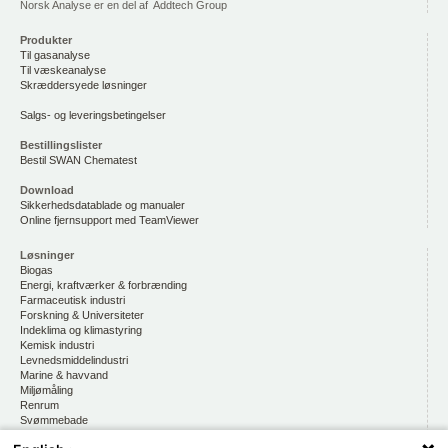
Norsk Analyse er en del af Addtech Group
Produkter
Til gasanalyse
Til væskeanalyse
Skræddersyede løsninger
Salgs- og leveringsbetingelser
Bestillingslister
Bestil SWAN Chematest
Download
Sikkerhedsdatablade og manualer
Online fjernsupport med TeamViewer
Løsninger
Biogas
Energi, kraftværker & forbrænding
Farmaceutisk industri
Forskning & Universiteter
Indeklima og klimastyring
Kemisk industri
Levnedsmiddelindustri
Marine & havvand
Miljømåling
Renrum
Svømmebade
Vandmiljø, drikkevand & vandkvalitet