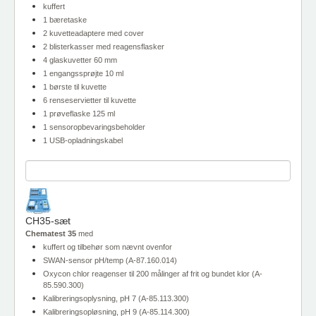
kuffert
1 bæretaske
2 kuvetteadaptere med cover
2 blisterkasser med reagensflasker
4 glaskuvetter 60 mm
1 engangssprøjte 10 ml
1 børste til kuvette
6 renseservietter til kuvette
1 prøveflaske 125 ml
1 sensoropbevaringsbeholder
1 USB-opladningskabel
CH35-sæt
Chematest 35
med
kuffert og tilbehør som nævnt ovenfor
SWAN-sensor pH/temp (A-87.160.014)
Oxycon chlor reagenser til 200 målinger af frit og bundet klor (A-
85.590.300)
Kalibreringsoplysning, pH 7 (A-85.113.300)
Kalibreringsopløsning, pH 9 (A-85.114.300)