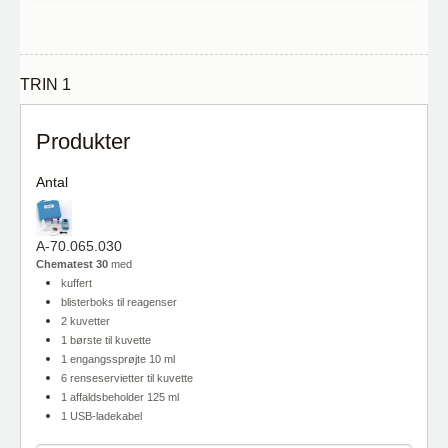
TRIN 1
Produkter
Antal
A-70.065.030
Chematest 30
med
kuffert
blisterboks til reagenser
2 kuvetter
1 børste til kuvette
1 engangssprøjte 10 ml
6 renseservietter til kuvette
1 affaldsbeholder 125 ml
1 USB-ladekabel