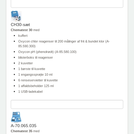
CH30-sæt
Chematest 30
med
kuffert
Oxycon chlor reagenser til 200 målinger af frit & bundet klor (A-
85.590.300)
Oxycon pH (phenolrødt) (A-85.580.100)
blisterboks til reagenser
2 kuvetter
1 børste til kuvette
1 engangssprøjte 10 ml
6 renseservietter til kuvette
1 affaldsbeholder 125 ml
1 USB-ladekabel
A-70.065.035
Chematest 35
med