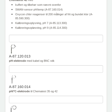
Chematest 42
med
kuffert og tilbehør som nævnt ovenfor
SWAN-sensor pH/temp (A-87.160.014)
Oxycon chlor reagenser til 200 målinger af frit og bundet klor (A-
85.590.300)
Kalibreringsoplysning, pH 7 (A-85.113.300)
Kalibreringsopløsning, pH 9 (A-85.114.300)
A-87.120.013
pH-elektrode
med kabel og BNC stik
A-87.160.014
pH/°C
-elektrode
til Chematest 35 og 42