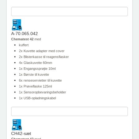
A-70.065.042
Chematest 42
med
kuffert
2x Kuvette adapter med cover
2x Blisterkasse til reagensflasker
4x Glaskuvette 60mm
1x Engangssprøjte 10ml
1x Børste til kuvette
6x renseservietter til kuvette
1x Prøveflaske 125ml
1x Sensoropbevaringsbeholder
1x USB-opladningskabel
CH42-sæt