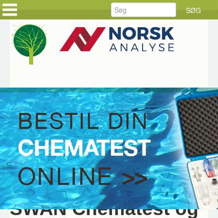
FORSIDE
FORSIDE
PRODUKTER
KUNDEHISTORIER
LØSNINGER
HOLD DIG AJOUR
SERVICE
BESTIL DINE VARER
RÅDGIVNING
BESTIL SERVICE
DOWNLOAD
JOB HOS CKE
OM CKE
KONTAKT OS
Hjem
Bestil varer
Chematest
Online bestilling af
SWAN Chematest og