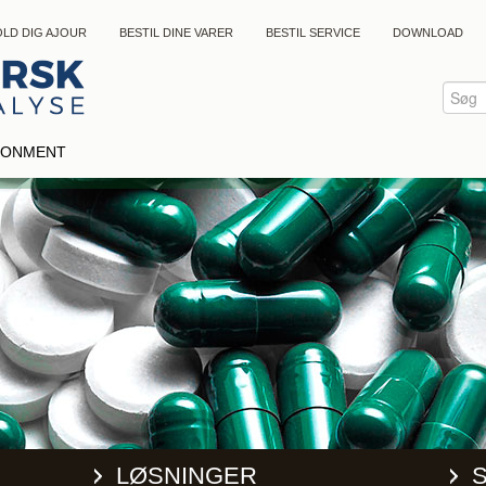
LD DIG AJOUR
BESTIL DINE VARER
BESTIL SERVICE
DOWNLOAD
IRONMENT
LØSNINGER