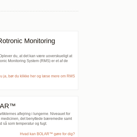
Rotronic Monitoring
Oplever du, at det kan være uoverskueligt at
ronic Monitoring System (RMS) er et af de
du ja, bør du klikke her og læse mere om RMS
BOLAR™
tiklernes aflejring i lungerne. Niveauet for
ren, medicinen, det benyttede bæremedie samt
ld så som temperatur og fugt.
Hvad kan BOLAR™ gøre for dig?