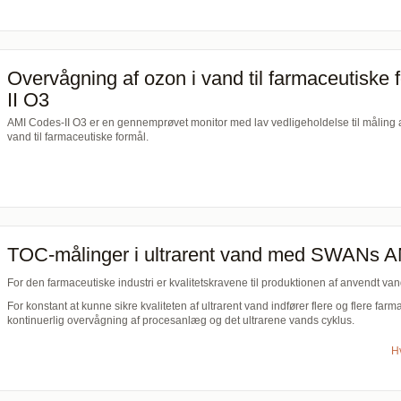
Overvågning af ozon i vand til farmaceutiske
II O3
AMI Codes-II O3 er en gennemprøvet monitor med lav vedligeholdelse til måling af
vand til farmaceutiske formål.
TOC-målinger i ultrarent vand med SWANs 
For den farmaceutiske industri er kvalitetskravene til produktionen af anvendt va
For konstant at kunne sikre kvaliteten af ultrarent vand indfører flere og flere fa
kontinuerlig overvågning af procesanlæg og det ultrarene vands cyklus.
H